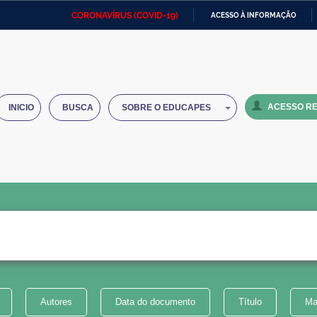
CORONAVÍRUS (COVID-19)
ACESSO À INFORMAÇÃO
Ministério da Defesa
Ministério das Relações
Mini
IR
Exteriores
PARA
O
Ministério da Cidadania
Ministério da Saúde
Mini
CONTEÚDO
ACESSO RE
INICIO
BUSCA
SOBRE O EDUCAPES
Ministério do Desenvolvimento
Controladoria-Geral da União
Minis
Regional
e do
Advocacia-Geral da União
Banco Central do Brasil
Plana
Autores
Data do documento
Título
Ma