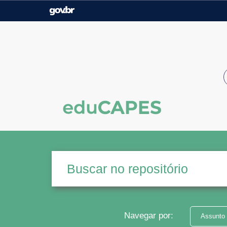
Casa Civil
Ministério da Justiça e
Segurança Pública
Ministério da Agricultura,
Ministério da Educação
Pecuária e Abastecimento
Ministério do Meio Ambiente
Ministério do Turismo
Secretaria de Governo
Gabinete de Segurança
Institucional
Navegar por:
Assunto