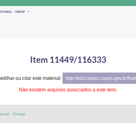
UCIONAL - UNESP
Item 11449/116333
tilhar ou citar este material:
http://educapes.capes.gov.br/ha
Não existem arquivos associados a este item.
cional - Unesp