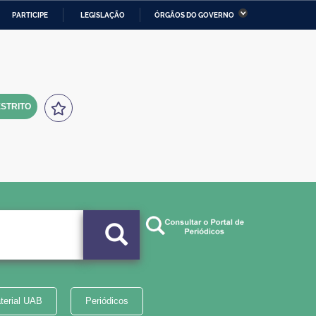
PARTICIPE
LEGISLAÇÃO
ÓRGÃOS DO GOVERNO
stério da Economia
Ministério da Infraestrutura
stério de Minas e Energia
Ministério da Ciência,
Tecnologia, Inovações e
Comunicações
STRITO
tério da Mulher, da Família
Secretaria-Geral
s Direitos Humanos
lto
terial UAB
Periódicos