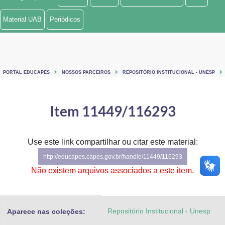
Ministério de Minas e Energia
Material UAB
Periódicos
Ministério da Ciência, Tecnologia, Inovações e Comunicações
Ministério do Meio Ambiente
PORTAL EDUCAPES
NOSSOS PARCEIROS
REPOSITÓRIO INSTITUCIONAL - UNESP
Ministério do Turismo
Ministério do Desenvolvimento Regional
Item 11449/116293
Controladoria-Geral da União
Use este link compartilhar ou citar este material:
Ministério da Mulher, da Família e dos Direitos Humanos
http://educapes.capes.gov.br/handle/11449/116293
Secretaria-Geral
Não existem arquivos associados a este item.
Secretaria de Governo
Repositório Institucional - Unesp
Aparece nas coleções:
Gabinete de Segurança Institucional