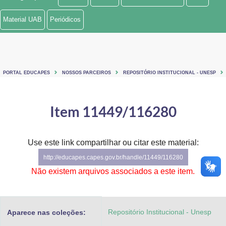
Ministério de Minas e Energia
Material UAB
Periódicos
Ministério da Ciência, Tecnologia, Inovações e Comunicações
Ministério do Meio Ambiente
PORTAL EDUCAPES
NOSSOS PARCEIROS
REPOSITÓRIO INSTITUCIONAL - UNESP
Ministério do Turismo
Ministério do Desenvolvimento Regional
Item 11449/116280
Controladoria-Geral da União
Use este link compartilhar ou citar este material:
Ministério da Mulher, da Família e dos Direitos Humanos
http://educapes.capes.gov.br/handle/11449/116280
Secretaria-Geral
Não existem arquivos associados a este item.
Secretaria de Governo
Repositório Institucional - Unesp
Aparece nas coleções:
Gabinete de Segurança Institucional