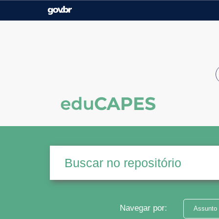
Casa Civil
Ministério da Justiça e
Segurança Pública
Ministério da Agricultura,
Ministério da Educação
Pecuária e Abastecimento
Ministério do Meio Ambiente
Ministério do Turismo
Secretaria de Governo
Gabinete de Segurança
Institucional
Navegar por:
Assunto