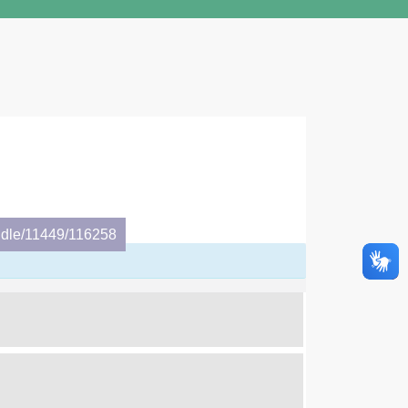
ndle/11449/116258