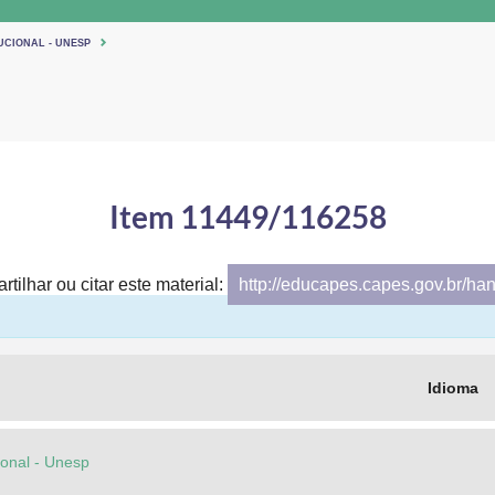
UCIONAL - UNESP
Item 11449/116258
tilhar ou citar este material:
http://educapes.capes.gov.br/ha
Idioma
cional - Unesp