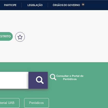
PARTICIPE
LEGISLAÇÃO
ÓRGÃOS DO GOVERNO
stério da Economia
Ministério da Infraestrutura
stério de Minas e Energia
Ministério da Ciência,
Tecnologia, Inovações e
Comunicações
STRITO
tério da Mulher, da Família
Secretaria-Geral
s Direitos Humanos
lto
terial UAB
Periódicos