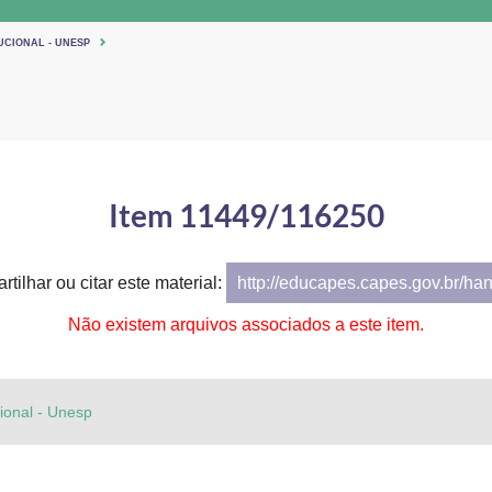
UCIONAL - UNESP
Item 11449/116250
tilhar ou citar este material:
http://educapes.capes.gov.br/ha
Não existem arquivos associados a este item.
cional - Unesp