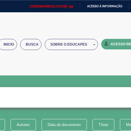
CORONAVÍRUS (COVID-19)
ACESSO À INFORMAÇÃO
Ministério da Defesa
Ministério das Relações
Mini
IR
Exteriores
PARA
O
Ministério da Cidadania
Ministério da Saúde
Mini
CONTEÚDO
ACESSO RE
INICIO
BUSCA
SOBRE O EDUCAPES
Ministério do Desenvolvimento
Controladoria-Geral da União
Minis
Regional
e do
Advocacia-Geral da União
Banco Central do Brasil
Plana
Autores
Data do documento
Título
Ma