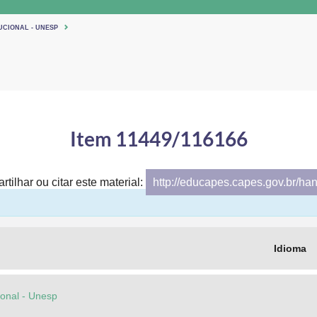
UCIONAL - UNESP
Item 11449/116166
tilhar ou citar este material:
http://educapes.capes.gov.br/ha
Idioma
cional - Unesp