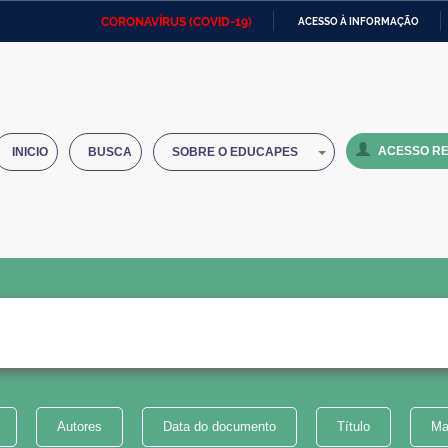
CORONAVÍRUS (COVID-19)
ACESSO À INFORMAÇÃO
Ministério da Defesa
Ministério das Relações
Mini
IR
Exteriores
PARA
O
Ministério da Cidadania
Ministério da Saúde
Mini
CONTEÚDO
ACESSO RE
INICIO
BUSCA
SOBRE O EDUCAPES
Ministério do Desenvolvimento
Controladoria-Geral da União
Minis
Regional
e do
Advocacia-Geral da União
Banco Central do Brasil
Plana
Autores
Data do documento
Título
Ma