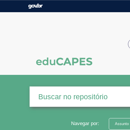
Casa Civil
Ministério da Justiça e
Segurança Pública
Ministério da Agricultura,
Ministério da Educação
Pecuária e Abastecimento
Ministério do Meio Ambiente
Ministério do Turismo
Secretaria de Governo
Gabinete de Segurança
Institucional
Navegar por:
Assunto