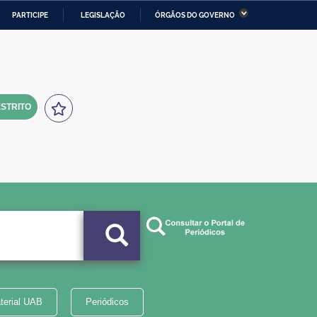
PARTICIPE
LEGISLAÇÃO
ÓRGÃOS DO GOVERNO
stério da Economia
Ministério da Infraestrutura
stério de Minas e Energia
Ministério da Ciência,
Tecnologia, Inovações e
Comunicações
STRITO
tério da Mulher, da Família
Secretaria-Geral
s Direitos Humanos
lto
terial UAB
Periódicos