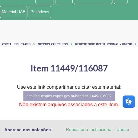
Ministério de Minas e Energia
Material UAB
Periódicos
Ministério da Ciência, Tecnologia, Inovações e Comunicações
Ministério do Meio Ambiente
PORTAL EDUCAPES
NOSSOS PARCEIROS
REPOSITÓRIO INSTITUCIONAL - UNESP
Ministério do Turismo
Ministério do Desenvolvimento Regional
Item 11449/116087
Controladoria-Geral da União
Use este link compartilhar ou citar este material:
Ministério da Mulher, da Família e dos Direitos Humanos
http://educapes.capes.gov.br/handle/11449/116087
Secretaria-Geral
Não existem arquivos associados a este item.
Secretaria de Governo
Repositório Institucional - Unesp
Aparece nas coleções:
Gabinete de Segurança Institucional