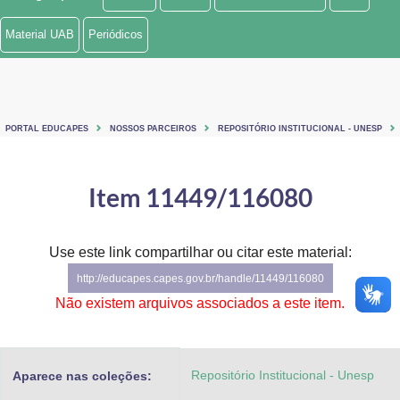
Ministério de Minas e Energia
Material UAB
Periódicos
Ministério da Ciência, Tecnologia, Inovações e Comunicações
Ministério do Meio Ambiente
PORTAL EDUCAPES
NOSSOS PARCEIROS
REPOSITÓRIO INSTITUCIONAL - UNESP
Ministério do Turismo
Ministério do Desenvolvimento Regional
Item 11449/116080
Controladoria-Geral da União
Use este link compartilhar ou citar este material:
Ministério da Mulher, da Família e dos Direitos Humanos
http://educapes.capes.gov.br/handle/11449/116080
Secretaria-Geral
Não existem arquivos associados a este item.
Secretaria de Governo
Repositório Institucional - Unesp
Aparece nas coleções:
Gabinete de Segurança Institucional