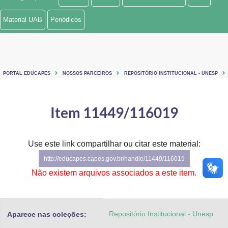
Ministério de Minas e Energia
Material UAB
Periódicos
Ministério da Ciência, Tecnologia, Inovações e Comunicações
Ministério do Meio Ambiente
PORTAL EDUCAPES
NOSSOS PARCEIROS
REPOSITÓRIO INSTITUCIONAL - UNESP
Ministério do Turismo
Ministério do Desenvolvimento Regional
Item 11449/116019
Controladoria-Geral da União
Use este link compartilhar ou citar este material:
Ministério da Mulher, da Família e dos Direitos Humanos
http://educapes.capes.gov.br/handle/11449/116019
Secretaria-Geral
Não existem arquivos associados a este item.
Secretaria de Governo
Repositório Institucional - Unesp
Aparece nas coleções:
Gabinete de Segurança Institucional