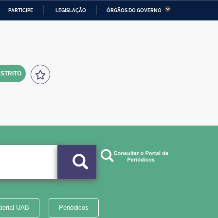
PARTICIPE
LEGISLAÇÃO
ÓRGÃOS DO GOVERNO
stério da Economia
Ministério da Infraestrutura
stério de Minas e Energia
Ministério da Ciência,
Tecnologia, Inovações e
Comunicações
STRITO
tério da Mulher, da Família
Secretaria-Geral
s Direitos Humanos
lto
terial UAB
Periódicos