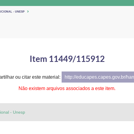
UCIONAL - UNESP
Item 11449/115912
tilhar ou citar este material:
http://educapes.capes.gov.br/ha
Não existem arquivos associados a este item.
cional - Unesp