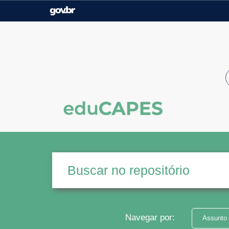
Casa Civil
Ministério da Justiça e
Segurança Pública
Ministério da Agricultura,
Ministério da Educação
Pecuária e Abastecimento
Ministério do Meio Ambiente
Ministério do Turismo
Secretaria de Governo
Gabinete de Segurança
Institucional
Navegar por:
Assunto