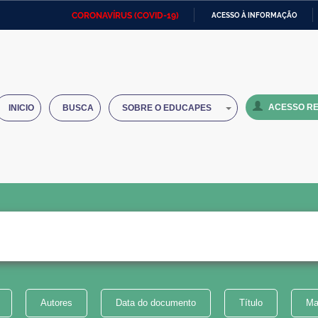
CORONAVÍRUS (COVID-19)
ACESSO À INFORMAÇÃO
Ministério da Defesa
Ministério das Relações
Mini
IR
Exteriores
PARA
O
Ministério da Cidadania
Ministério da Saúde
Mini
CONTEÚDO
ACESSO RE
INICIO
BUSCA
SOBRE O EDUCAPES
Ministério do Desenvolvimento
Controladoria-Geral da União
Minis
Regional
e do
Advocacia-Geral da União
Banco Central do Brasil
Plana
Autores
Data do documento
Título
Ma