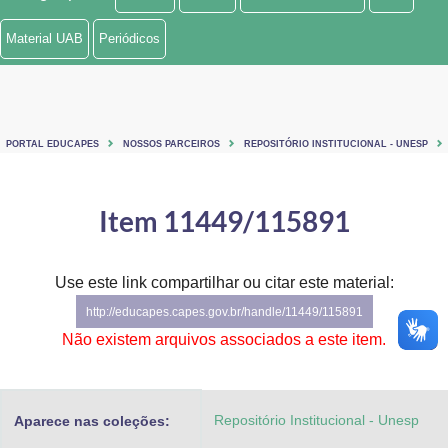
Ministério de Minas e Energia
Material UAB
Periódicos
Ministério da Ciência, Tecnologia, Inovações e Comunicações
Ministério do Meio Ambiente
PORTAL EDUCAPES
NOSSOS PARCEIROS
REPOSITÓRIO INSTITUCIONAL - UNESP
Ministério do Turismo
Ministério do Desenvolvimento Regional
Item 11449/115891
Controladoria-Geral da União
Use este link compartilhar ou citar este material:
Ministério da Mulher, da Família e dos Direitos Humanos
http://educapes.capes.gov.br/handle/11449/115891
Secretaria-Geral
Não existem arquivos associados a este item.
Secretaria de Governo
Repositório Institucional - Unesp
Aparece nas coleções:
Gabinete de Segurança Institucional