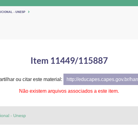
UCIONAL - UNESP
Item 11449/115887
tilhar ou citar este material:
http://educapes.capes.gov.br/ha
Não existem arquivos associados a este item.
cional - Unesp