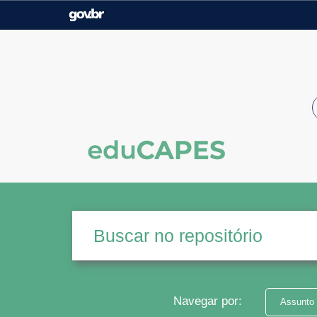
Casa Civil
Ministério da Justiça e
Segurança Pública
Ministério da Agricultura,
Ministério da Educação
Pecuária e Abastecimento
Ministério do Meio Ambiente
Ministério do Turismo
Secretaria de Governo
Gabinete de Segurança
Institucional
Navegar por:
Assunto