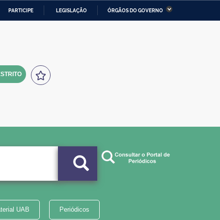
PARTICIPE
LEGISLAÇÃO
ÓRGÃOS DO GOVERNO
stério da Economia
Ministério da Infraestrutura
stério de Minas e Energia
Ministério da Ciência,
Tecnologia, Inovações e
Comunicações
STRITO
tério da Mulher, da Família
Secretaria-Geral
s Direitos Humanos
lto
terial UAB
Periódicos