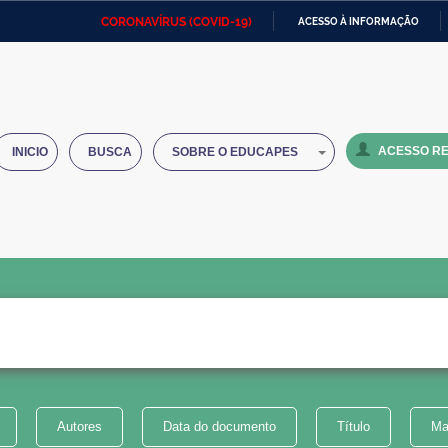
CORONAVÍRUS (COVID-19)
ACESSO À INFORMAÇÃO
Ministério da Defesa
Ministério das Relações
Mini
IR
Exteriores
PARA
O
Ministério da Cidadania
Ministério da Saúde
Mini
CONTEÚDO
ACESSO RE
INICIO
BUSCA
SOBRE O EDUCAPES
Ministério do Desenvolvimento
Controladoria-Geral da União
Minis
Regional
e do
Advocacia-Geral da União
Banco Central do Brasil
Plana
Autores
Data do documento
Título
Ma