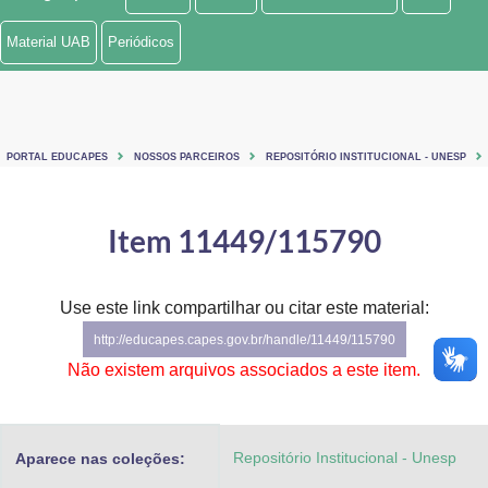
Ministério de Minas e Energia
Material UAB
Periódicos
Ministério da Ciência, Tecnologia, Inovações e Comunicações
Ministério do Meio Ambiente
PORTAL EDUCAPES
NOSSOS PARCEIROS
REPOSITÓRIO INSTITUCIONAL - UNESP
Ministério do Turismo
Ministério do Desenvolvimento Regional
Item 11449/115790
Controladoria-Geral da União
Use este link compartilhar ou citar este material:
Ministério da Mulher, da Família e dos Direitos Humanos
http://educapes.capes.gov.br/handle/11449/115790
Secretaria-Geral
Não existem arquivos associados a este item.
Secretaria de Governo
Repositório Institucional - Unesp
Aparece nas coleções:
Gabinete de Segurança Institucional