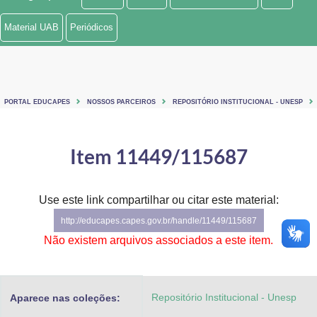
Ministério de Minas e Energia
Material UAB
Periódicos
Ministério da Ciência, Tecnologia, Inovações e Comunicações
Ministério do Meio Ambiente
PORTAL EDUCAPES
NOSSOS PARCEIROS
REPOSITÓRIO INSTITUCIONAL - UNESP
Ministério do Turismo
Ministério do Desenvolvimento Regional
Item 11449/115687
Controladoria-Geral da União
Use este link compartilhar ou citar este material:
Ministério da Mulher, da Família e dos Direitos Humanos
http://educapes.capes.gov.br/handle/11449/115687
Secretaria-Geral
Não existem arquivos associados a este item.
Secretaria de Governo
Repositório Institucional - Unesp
Aparece nas coleções:
Gabinete de Segurança Institucional