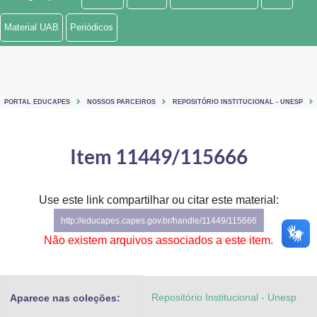
Ministério de Minas e Energia
Material UAB
Periódicos
Ministério da Ciência, Tecnologia, Inovações e Comunicações
Ministério do Meio Ambiente
PORTAL EDUCAPES
NOSSOS PARCEIROS
REPOSITÓRIO INSTITUCIONAL - UNESP
Ministério do Turismo
Ministério do Desenvolvimento Regional
Item 11449/115666
Controladoria-Geral da União
Use este link compartilhar ou citar este material:
Ministério da Mulher, da Família e dos Direitos Humanos
http://educapes.capes.gov.br/handle/11449/115666
Secretaria-Geral
Não existem arquivos associados a este item.
Secretaria de Governo
Repositório Institucional - Unesp
Aparece nas coleções:
Gabinete de Segurança Institucional