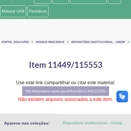
Ministério de Minas e Energia
Material UAB
Periódicos
Ministério da Ciência, Tecnologia, Inovações e Comunicações
Ministério do Meio Ambiente
PORTAL EDUCAPES
NOSSOS PARCEIROS
REPOSITÓRIO INSTITUCIONAL - UNESP
Ministério do Turismo
Ministério do Desenvolvimento Regional
Item 11449/115553
Controladoria-Geral da União
Use este link compartilhar ou citar este material:
Ministério da Mulher, da Família e dos Direitos Humanos
http://educapes.capes.gov.br/handle/11449/115553
Secretaria-Geral
Não existem arquivos associados a este item.
Secretaria de Governo
Repositório Institucional - Unesp
Aparece nas coleções:
Gabinete de Segurança Institucional