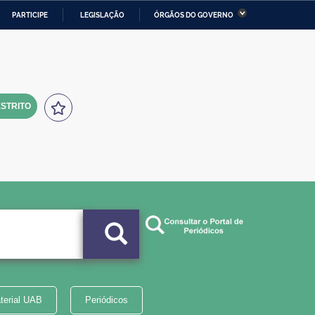
PARTICIPE
LEGISLAÇÃO
ÓRGÃOS DO GOVERNO
stério da Economia
Ministério da Infraestrutura
stério de Minas e Energia
Ministério da Ciência,
Tecnologia, Inovações e
Comunicações
STRITO
tério da Mulher, da Família
Secretaria-Geral
s Direitos Humanos
lto
terial UAB
Periódicos