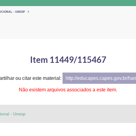
UCIONAL - UNESP
Item 11449/115467
tilhar ou citar este material:
http://educapes.capes.gov.br/ha
Não existem arquivos associados a este item.
cional - Unesp