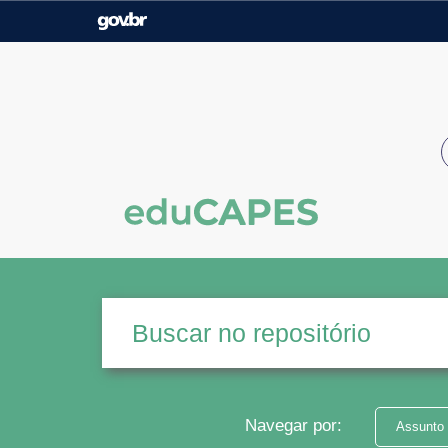
Casa Civil
Ministério da Justiça e
Segurança Pública
Ministério da Agricultura,
Ministério da Educação
Pecuária e Abastecimento
Ministério do Meio Ambiente
Ministério do Turismo
Secretaria de Governo
Gabinete de Segurança
Institucional
Navegar por:
Assunto