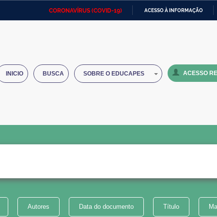
CORONAVÍRUS (COVID-19)
ACESSO À INFORMAÇÃO
Ministério da Defesa
Ministério das Relações
Mini
IR
Exteriores
PARA
O
Ministério da Cidadania
Ministério da Saúde
Mini
CONTEÚDO
ACESSO RE
INICIO
BUSCA
SOBRE O EDUCAPES
Ministério do Desenvolvimento
Controladoria-Geral da União
Minis
Regional
e do
Advocacia-Geral da União
Banco Central do Brasil
Plana
Autores
Data do documento
Título
Ma