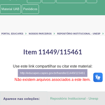
Ministério de Minas e Energia
Material UAB
Periódicos
Ministério da Ciência, Tecnologia, Inovações e Comunicações
Ministério do Meio Ambiente
PORTAL EDUCAPES
NOSSOS PARCEIROS
REPOSITÓRIO INSTITUCIONAL - UNESP
Ministério do Turismo
Ministério do Desenvolvimento Regional
Item 11449/115461
Controladoria-Geral da União
Use este link compartilhar ou citar este material:
Ministério da Mulher, da Família e dos Direitos Humanos
http://educapes.capes.gov.br/handle/11449/115461
Secretaria-Geral
Não existem arquivos associados a este item.
Secretaria de Governo
Repositório Institucional - Unesp
Aparece nas coleções:
Gabinete de Segurança Institucional