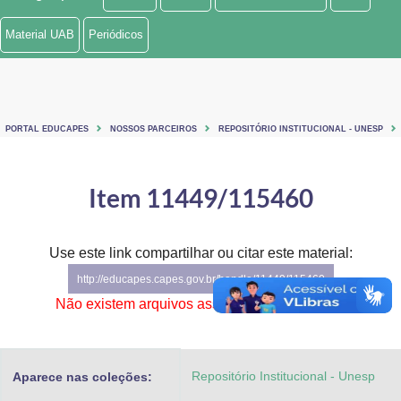
Ministério de Minas e Energia
Material UAB
Periódicos
Ministério da Ciência, Tecnologia, Inovações e Comunicações
Ministério do Meio Ambiente
PORTAL EDUCAPES
NOSSOS PARCEIROS
REPOSITÓRIO INSTITUCIONAL - UNESP
Ministério do Turismo
Ministério do Desenvolvimento Regional
Item 11449/115460
Controladoria-Geral da União
Use este link compartilhar ou citar este material:
Ministério da Mulher, da Família e dos Direitos Humanos
http://educapes.capes.gov.br/handle/11449/115460
Secretaria-Geral
Não existem arquivos associados a este item.
Secretaria de Governo
Repositório Institucional - Unesp
Aparece nas coleções:
Gabinete de Segurança Institucional