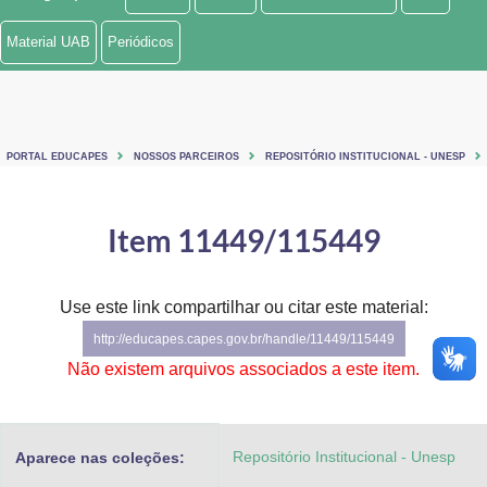
Ministério de Minas e Energia
Material UAB
Periódicos
Ministério da Ciência, Tecnologia, Inovações e Comunicações
Ministério do Meio Ambiente
PORTAL EDUCAPES
NOSSOS PARCEIROS
REPOSITÓRIO INSTITUCIONAL - UNESP
Ministério do Turismo
Ministério do Desenvolvimento Regional
Item 11449/115449
Controladoria-Geral da União
Use este link compartilhar ou citar este material:
Ministério da Mulher, da Família e dos Direitos Humanos
http://educapes.capes.gov.br/handle/11449/115449
Secretaria-Geral
Não existem arquivos associados a este item.
Secretaria de Governo
Repositório Institucional - Unesp
Aparece nas coleções:
Gabinete de Segurança Institucional