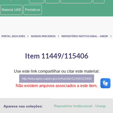
Ministério de Minas e Energia
Material UAB
Periódicos
Ministério da Ciência, Tecnologia, Inovações e Comunicações
Ministério do Meio Ambiente
PORTAL EDUCAPES
NOSSOS PARCEIROS
REPOSITÓRIO INSTITUCIONAL - UNESP
Ministério do Turismo
Ministério do Desenvolvimento Regional
Item 11449/115406
Controladoria-Geral da União
Use este link compartilhar ou citar este material:
Ministério da Mulher, da Família e dos Direitos Humanos
http://educapes.capes.gov.br/handle/11449/115406
Secretaria-Geral
Não existem arquivos associados a este item.
Secretaria de Governo
Repositório Institucional - Unesp
Aparece nas coleções:
Gabinete de Segurança Institucional