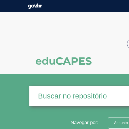
Casa Civil
Ministério da Justiça e
Segurança Pública
Ministério da Agricultura,
Ministério da Educação
Pecuária e Abastecimento
Ministério do Meio Ambiente
Ministério do Turismo
Secretaria de Governo
Gabinete de Segurança
Institucional
Navegar por:
Assunto