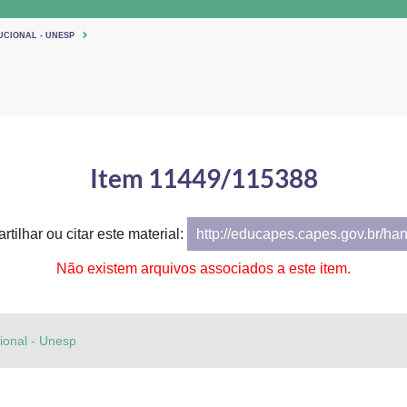
UCIONAL - UNESP
Item 11449/115388
tilhar ou citar este material:
http://educapes.capes.gov.br/ha
Não existem arquivos associados a este item.
cional - Unesp