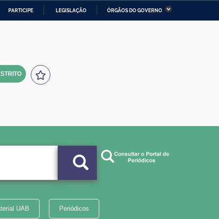
PARTICIPE
LEGISLAÇÃO
ÓRGÃOS DO GOVERNO
stério da Economia
Ministério da Infraestrutura
stério de Minas e Energia
Ministério da Ciência,
Tecnologia, Inovações e
Comunicações
STRITO
tério da Mulher, da Família
Secretaria-Geral
s Direitos Humanos
lto
terial UAB
Periódicos