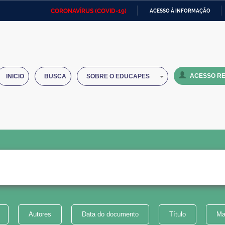
CORONAVÍRUS (COVID-19)
ACESSO À INFORMAÇÃO
Ministério da Defesa
Ministério das Relações
Mini
IR
Exteriores
PARA
O
Ministério da Cidadania
Ministério da Saúde
Mini
CONTEÚDO
ACESSO RE
INICIO
BUSCA
SOBRE O EDUCAPES
Ministério do Desenvolvimento
Controladoria-Geral da União
Minis
Regional
e do
Advocacia-Geral da União
Banco Central do Brasil
Plana
Autores
Data do documento
Título
Ma