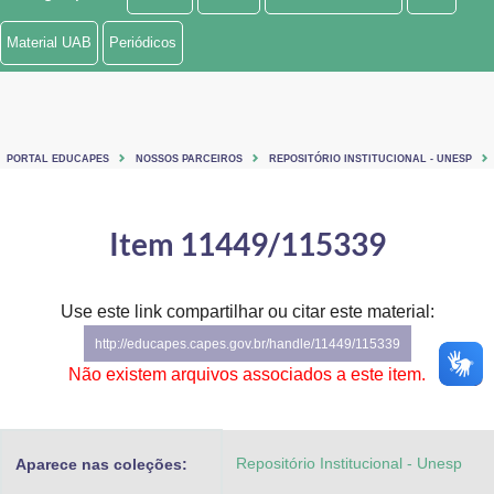
Ministério de Minas e Energia
Material UAB
Periódicos
Ministério da Ciência, Tecnologia, Inovações e Comunicações
Ministério do Meio Ambiente
PORTAL EDUCAPES
NOSSOS PARCEIROS
REPOSITÓRIO INSTITUCIONAL - UNESP
Ministério do Turismo
Ministério do Desenvolvimento Regional
Item 11449/115339
Controladoria-Geral da União
Use este link compartilhar ou citar este material:
Ministério da Mulher, da Família e dos Direitos Humanos
http://educapes.capes.gov.br/handle/11449/115339
Secretaria-Geral
Não existem arquivos associados a este item.
Secretaria de Governo
Repositório Institucional - Unesp
Aparece nas coleções:
Gabinete de Segurança Institucional