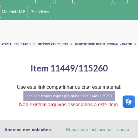
Ministério de Minas e Energia
Material UAB
Periódicos
Ministério da Ciência, Tecnologia, Inovações e Comunicações
Ministério do Meio Ambiente
PORTAL EDUCAPES
NOSSOS PARCEIROS
REPOSITÓRIO INSTITUCIONAL - UNESP
Ministério do Turismo
Ministério do Desenvolvimento Regional
Item 11449/115260
Controladoria-Geral da União
Use este link compartilhar ou citar este material:
Ministério da Mulher, da Família e dos Direitos Humanos
http://educapes.capes.gov.br/handle/11449/115260
Secretaria-Geral
Não existem arquivos associados a este item.
Secretaria de Governo
Repositório Institucional - Unesp
Aparece nas coleções:
Gabinete de Segurança Institucional