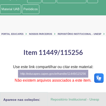
Ministério de Minas e Energia
Material UAB
Periódicos
Ministério da Ciência, Tecnologia, Inovações e Comunicações
Ministério do Meio Ambiente
PORTAL EDUCAPES
NOSSOS PARCEIROS
REPOSITÓRIO INSTITUCIONAL - UNESP
Ministério do Turismo
Ministério do Desenvolvimento Regional
Item 11449/115256
Controladoria-Geral da União
Use este link compartilhar ou citar este material:
Ministério da Mulher, da Família e dos Direitos Humanos
http://educapes.capes.gov.br/handle/11449/115256
Secretaria-Geral
Não existem arquivos associados a este item.
Secretaria de Governo
Repositório Institucional - Unesp
Aparece nas coleções:
Gabinete de Segurança Institucional