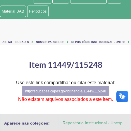
Ministério de Minas e Energia
Material UAB
Periódicos
Ministério da Ciência, Tecnologia, Inovações e Comunicações
Ministério do Meio Ambiente
PORTAL EDUCAPES
NOSSOS PARCEIROS
REPOSITÓRIO INSTITUCIONAL - UNESP
Ministério do Turismo
Ministério do Desenvolvimento Regional
Item 11449/115248
Controladoria-Geral da União
Use este link compartilhar ou citar este material:
Ministério da Mulher, da Família e dos Direitos Humanos
http://educapes.capes.gov.br/handle/11449/115248
Secretaria-Geral
Não existem arquivos associados a este item.
Secretaria de Governo
Repositório Institucional - Unesp
Aparece nas coleções:
Gabinete de Segurança Institucional