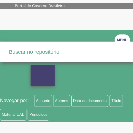
Portal do Governo Brasileiro
MENU
Navegar por:
Assunto
Autores
Data do documento
Título
Material UAB
Periódicos