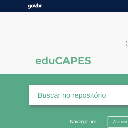
Casa Civil
Ministério da Justiça e
Segurança Pública
Ministério da Agricultura,
Ministério da Educação
Pecuária e Abastecimento
Ministério do Meio Ambiente
Ministério do Turismo
Secretaria de Governo
Gabinete de Segurança
Institucional
Navegar por:
Assunto