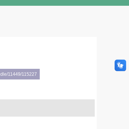
ndle/11449/115227