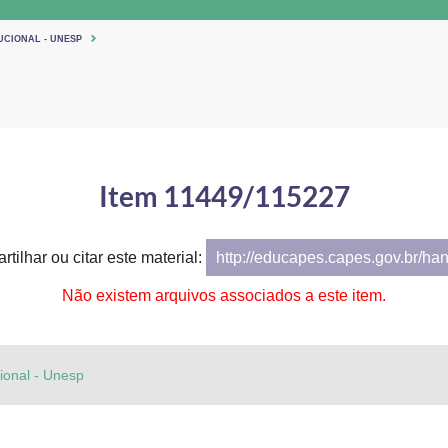
UCIONAL - UNESP
Item 11449/115227
tilhar ou citar este material:
http://educapes.capes.gov.br/ha
Não existem arquivos associados a este item.
cional - Unesp