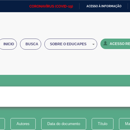
CORONAVÍRUS (COVID-19)
ACESSO À INFORMAÇÃO
Ministério da Defesa
Ministério das Relações
Mini
IR
Exteriores
PARA
O
Ministério da Cidadania
Ministério da Saúde
Mini
CONTEÚDO
ACESSO RE
INICIO
BUSCA
SOBRE O EDUCAPES
Ministério do Desenvolvimento
Controladoria-Geral da União
Minis
Regional
e do
Advocacia-Geral da União
Banco Central do Brasil
Plana
Autores
Data do documento
Título
Ma