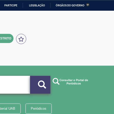
PARTICIPE
LEGISLAÇÃO
ÓRGÃOS DO GOVERNO
stério da Economia
Ministério da Infraestrutura
stério de Minas e Energia
Ministério da Ciência,
Tecnologia, Inovações e
Comunicações
STRITO
tério da Mulher, da Família
Secretaria-Geral
s Direitos Humanos
lto
terial UAB
Periódicos