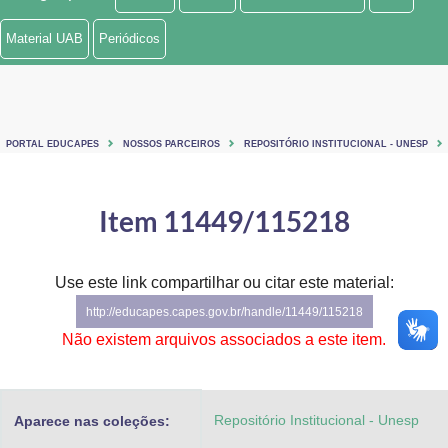
Ministério de Minas e Energia
Material UAB
Periódicos
Ministério da Ciência, Tecnologia, Inovações e Comunicações
Ministério do Meio Ambiente
PORTAL EDUCAPES
NOSSOS PARCEIROS
REPOSITÓRIO INSTITUCIONAL - UNESP
Ministério do Turismo
Ministério do Desenvolvimento Regional
Item 11449/115218
Controladoria-Geral da União
Use este link compartilhar ou citar este material:
Ministério da Mulher, da Família e dos Direitos Humanos
http://educapes.capes.gov.br/handle/11449/115218
Secretaria-Geral
Não existem arquivos associados a este item.
Secretaria de Governo
Repositório Institucional - Unesp
Aparece nas coleções:
Gabinete de Segurança Institucional