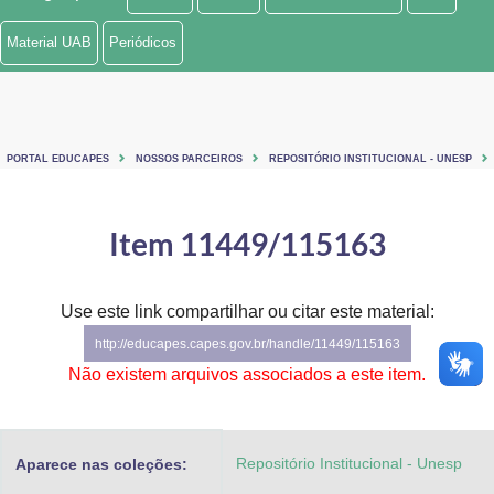
Ministério de Minas e Energia
Material UAB
Periódicos
Ministério da Ciência, Tecnologia, Inovações e Comunicações
Ministério do Meio Ambiente
PORTAL EDUCAPES
NOSSOS PARCEIROS
REPOSITÓRIO INSTITUCIONAL - UNESP
Ministério do Turismo
Ministério do Desenvolvimento Regional
Item 11449/115163
Controladoria-Geral da União
Use este link compartilhar ou citar este material:
Ministério da Mulher, da Família e dos Direitos Humanos
http://educapes.capes.gov.br/handle/11449/115163
Secretaria-Geral
Não existem arquivos associados a este item.
Secretaria de Governo
Repositório Institucional - Unesp
Aparece nas coleções:
Gabinete de Segurança Institucional