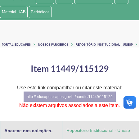
Ministério de Minas e Energia
Material UAB
Periódicos
Ministério da Ciência, Tecnologia, Inovações e Comunicações
Ministério do Meio Ambiente
PORTAL EDUCAPES
NOSSOS PARCEIROS
REPOSITÓRIO INSTITUCIONAL - UNESP
Ministério do Turismo
Ministério do Desenvolvimento Regional
Item 11449/115129
Controladoria-Geral da União
Use este link compartilhar ou citar este material:
Ministério da Mulher, da Família e dos Direitos Humanos
http://educapes.capes.gov.br/handle/11449/115129
Secretaria-Geral
Não existem arquivos associados a este item.
Secretaria de Governo
Repositório Institucional - Unesp
Aparece nas coleções:
Gabinete de Segurança Institucional