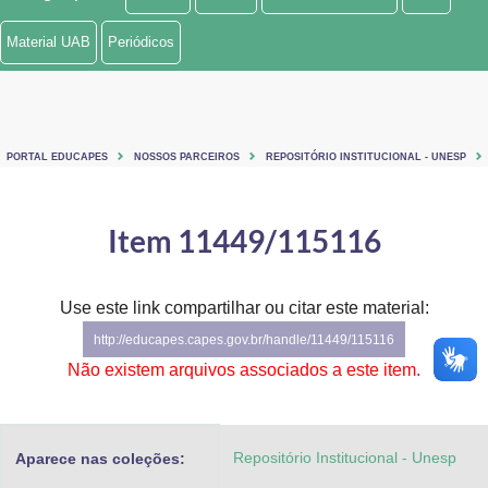
Ministério de Minas e Energia
Material UAB
Periódicos
Ministério da Ciência, Tecnologia, Inovações e Comunicações
Ministério do Meio Ambiente
PORTAL EDUCAPES
NOSSOS PARCEIROS
REPOSITÓRIO INSTITUCIONAL - UNESP
Ministério do Turismo
Ministério do Desenvolvimento Regional
Item 11449/115116
Controladoria-Geral da União
Use este link compartilhar ou citar este material:
Ministério da Mulher, da Família e dos Direitos Humanos
http://educapes.capes.gov.br/handle/11449/115116
Secretaria-Geral
Não existem arquivos associados a este item.
Secretaria de Governo
Repositório Institucional - Unesp
Aparece nas coleções:
Gabinete de Segurança Institucional