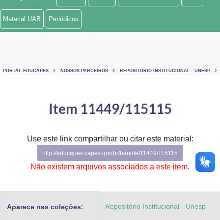
Ministério de Minas e Energia
Material UAB
Periódicos
Ministério da Ciência, Tecnologia, Inovações e Comunicações
Ministério do Meio Ambiente
PORTAL EDUCAPES
NOSSOS PARCEIROS
REPOSITÓRIO INSTITUCIONAL - UNESP
Ministério do Turismo
Ministério do Desenvolvimento Regional
Item 11449/115115
Controladoria-Geral da União
Use este link compartilhar ou citar este material:
Ministério da Mulher, da Família e dos Direitos Humanos
http://educapes.capes.gov.br/handle/11449/115115
Secretaria-Geral
Não existem arquivos associados a este item.
Secretaria de Governo
Repositório Institucional - Unesp
Aparece nas coleções:
Gabinete de Segurança Institucional