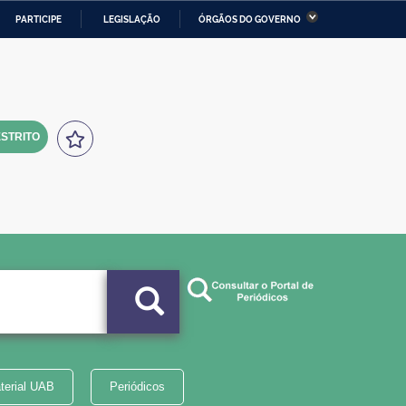
PARTICIPE
LEGISLAÇÃO
ÓRGÃOS DO GOVERNO
stério da Economia
Ministério da Infraestrutura
stério de Minas e Energia
Ministério da Ciência,
Tecnologia, Inovações e
Comunicações
STRITO
tério da Mulher, da Família
Secretaria-Geral
s Direitos Humanos
lto
terial UAB
Periódicos