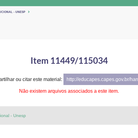
UCIONAL - UNESP
Item 11449/115034
tilhar ou citar este material:
http://educapes.capes.gov.br/ha
Não existem arquivos associados a este item.
cional - Unesp