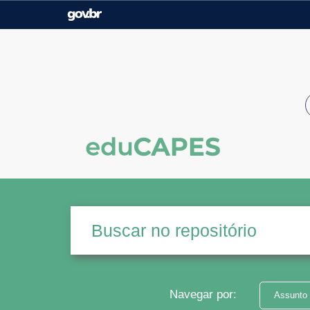
Casa Civil
Ministério da Justiça e
Segurança Pública
Ministério da Agricultura,
Ministério da Educação
Pecuária e Abastecimento
Ministério do Meio Ambiente
Ministério do Turismo
Secretaria de Governo
Gabinete de Segurança
Institucional
Navegar por:
Assunto