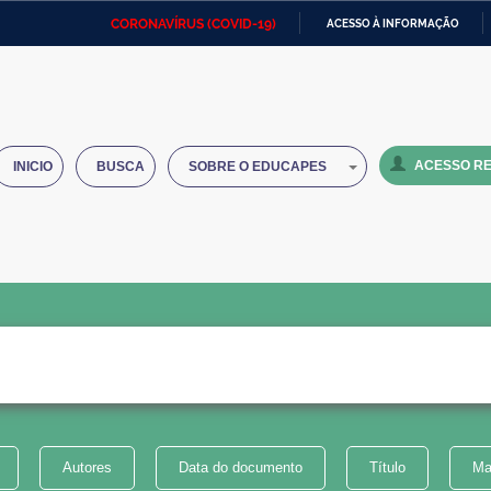
CORONAVÍRUS (COVID-19)
ACESSO À INFORMAÇÃO
Ministério da Defesa
Ministério das Relações
Mini
IR
Exteriores
PARA
O
Ministério da Cidadania
Ministério da Saúde
Mini
CONTEÚDO
ACESSO RE
INICIO
BUSCA
SOBRE O EDUCAPES
Ministério do Desenvolvimento
Controladoria-Geral da União
Minis
Regional
e do
Advocacia-Geral da União
Banco Central do Brasil
Plana
Autores
Data do documento
Título
Ma