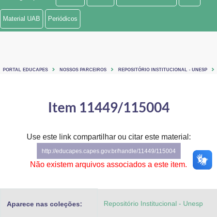
Ministério de Minas e Energia
Material UAB
Periódicos
Ministério da Ciência, Tecnologia, Inovações e Comunicações
Ministério do Meio Ambiente
PORTAL EDUCAPES
NOSSOS PARCEIROS
REPOSITÓRIO INSTITUCIONAL - UNESP
Ministério do Turismo
Ministério do Desenvolvimento Regional
Item 11449/115004
Controladoria-Geral da União
Use este link compartilhar ou citar este material:
Ministério da Mulher, da Família e dos Direitos Humanos
http://educapes.capes.gov.br/handle/11449/115004
Secretaria-Geral
Não existem arquivos associados a este item.
Secretaria de Governo
Repositório Institucional - Unesp
Aparece nas coleções:
Gabinete de Segurança Institucional