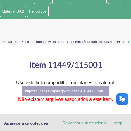
Ministério de Minas e Energia
Material UAB
Periódicos
Ministério da Ciência, Tecnologia, Inovações e Comunicações
Ministério do Meio Ambiente
PORTAL EDUCAPES
NOSSOS PARCEIROS
REPOSITÓRIO INSTITUCIONAL - UNESP
Ministério do Turismo
Ministério do Desenvolvimento Regional
Item 11449/115001
Controladoria-Geral da União
Use este link compartilhar ou citar este material:
Ministério da Mulher, da Família e dos Direitos Humanos
http://educapes.capes.gov.br/handle/11449/115001
Secretaria-Geral
Não existem arquivos associados a este item.
Secretaria de Governo
Repositório Institucional - Unesp
Aparece nas coleções:
Gabinete de Segurança Institucional