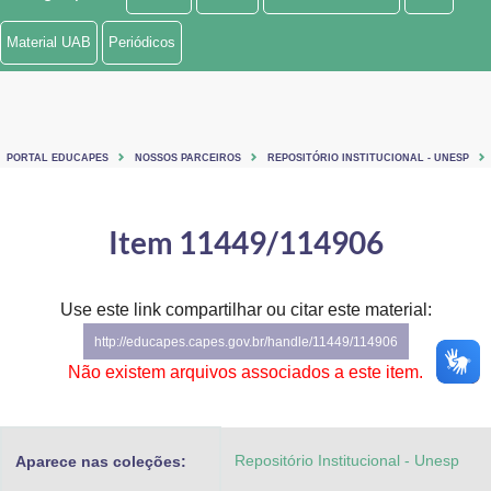
Ministério de Minas e Energia
Material UAB
Periódicos
Ministério da Ciência, Tecnologia, Inovações e Comunicações
Ministério do Meio Ambiente
PORTAL EDUCAPES
NOSSOS PARCEIROS
REPOSITÓRIO INSTITUCIONAL - UNESP
Ministério do Turismo
Ministério do Desenvolvimento Regional
Item 11449/114906
Controladoria-Geral da União
Use este link compartilhar ou citar este material:
Ministério da Mulher, da Família e dos Direitos Humanos
http://educapes.capes.gov.br/handle/11449/114906
Secretaria-Geral
Não existem arquivos associados a este item.
Secretaria de Governo
Repositório Institucional - Unesp
Aparece nas coleções:
Gabinete de Segurança Institucional