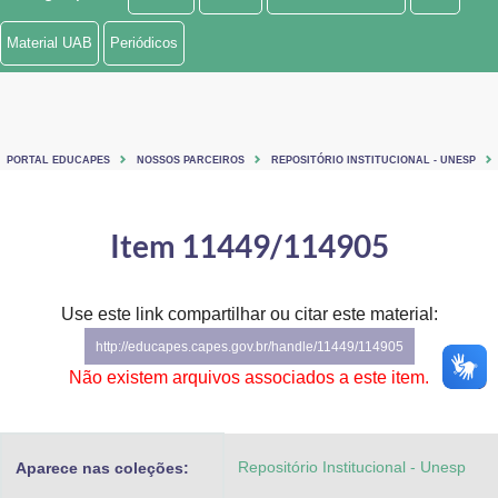
Ministério de Minas e Energia
Material UAB
Periódicos
Ministério da Ciência, Tecnologia, Inovações e Comunicações
Ministério do Meio Ambiente
PORTAL EDUCAPES
NOSSOS PARCEIROS
REPOSITÓRIO INSTITUCIONAL - UNESP
Ministério do Turismo
Ministério do Desenvolvimento Regional
Item 11449/114905
Controladoria-Geral da União
Use este link compartilhar ou citar este material:
Ministério da Mulher, da Família e dos Direitos Humanos
http://educapes.capes.gov.br/handle/11449/114905
Secretaria-Geral
Não existem arquivos associados a este item.
Secretaria de Governo
Repositório Institucional - Unesp
Aparece nas coleções:
Gabinete de Segurança Institucional