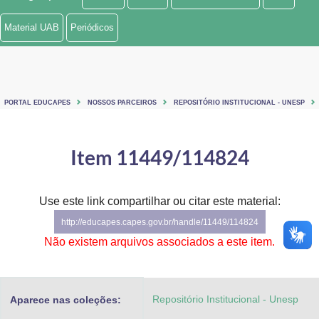
Ministério de Minas e Energia
Material UAB
Periódicos
Ministério da Ciência, Tecnologia, Inovações e Comunicações
Ministério do Meio Ambiente
PORTAL EDUCAPES
NOSSOS PARCEIROS
REPOSITÓRIO INSTITUCIONAL - UNESP
Ministério do Turismo
Ministério do Desenvolvimento Regional
Item 11449/114824
Controladoria-Geral da União
Use este link compartilhar ou citar este material:
Ministério da Mulher, da Família e dos Direitos Humanos
http://educapes.capes.gov.br/handle/11449/114824
Secretaria-Geral
Não existem arquivos associados a este item.
Secretaria de Governo
Repositório Institucional - Unesp
Aparece nas coleções:
Gabinete de Segurança Institucional