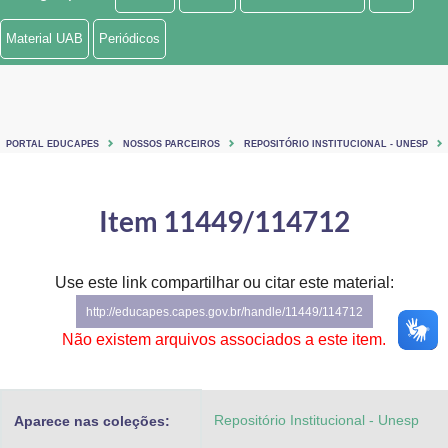
Ministério de Minas e Energia
Material UAB
Periódicos
Ministério da Ciência, Tecnologia, Inovações e Comunicações
Ministério do Meio Ambiente
PORTAL EDUCAPES
NOSSOS PARCEIROS
REPOSITÓRIO INSTITUCIONAL - UNESP
Ministério do Turismo
Ministério do Desenvolvimento Regional
Item 11449/114712
Controladoria-Geral da União
Use este link compartilhar ou citar este material:
Ministério da Mulher, da Família e dos Direitos Humanos
http://educapes.capes.gov.br/handle/11449/114712
Secretaria-Geral
Não existem arquivos associados a este item.
Secretaria de Governo
Repositório Institucional - Unesp
Aparece nas coleções:
Gabinete de Segurança Institucional