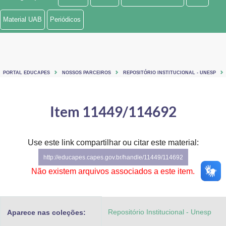
Ministério de Minas e Energia
Material UAB
Periódicos
Ministério da Ciência, Tecnologia, Inovações e Comunicações
Ministério do Meio Ambiente
PORTAL EDUCAPES
NOSSOS PARCEIROS
REPOSITÓRIO INSTITUCIONAL - UNESP
Ministério do Turismo
Ministério do Desenvolvimento Regional
Item 11449/114692
Controladoria-Geral da União
Use este link compartilhar ou citar este material:
Ministério da Mulher, da Família e dos Direitos Humanos
http://educapes.capes.gov.br/handle/11449/114692
Secretaria-Geral
Não existem arquivos associados a este item.
Secretaria de Governo
Repositório Institucional - Unesp
Aparece nas coleções:
Gabinete de Segurança Institucional