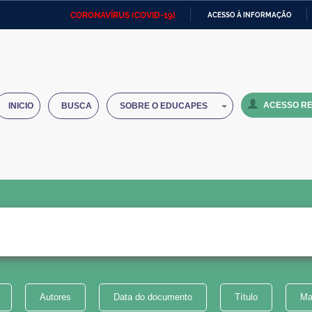
CORONAVÍRUS (COVID-19)
ACESSO À INFORMAÇÃO
Ministério da Defesa
Ministério das Relações
Mini
IR
Exteriores
PARA
O
Ministério da Cidadania
Ministério da Saúde
Mini
CONTEÚDO
ACESSO RE
INICIO
BUSCA
SOBRE O EDUCAPES
Ministério do Desenvolvimento
Controladoria-Geral da União
Minis
Regional
e do
Advocacia-Geral da União
Banco Central do Brasil
Plana
Autores
Data do documento
Título
Ma