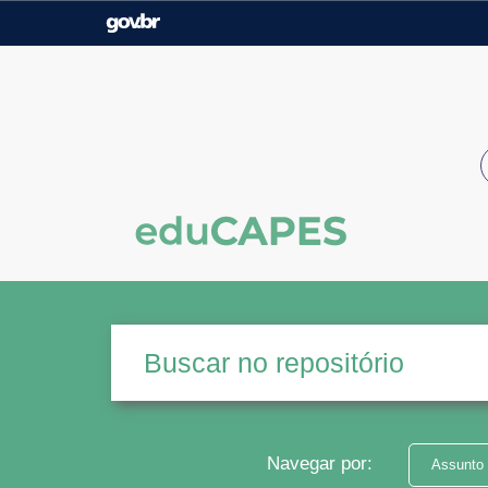
Casa Civil
Ministério da Justiça e
Segurança Pública
Ministério da Agricultura,
Ministério da Educação
Pecuária e Abastecimento
Ministério do Meio Ambiente
Ministério do Turismo
Secretaria de Governo
Gabinete de Segurança
Institucional
Navegar por:
Assunto