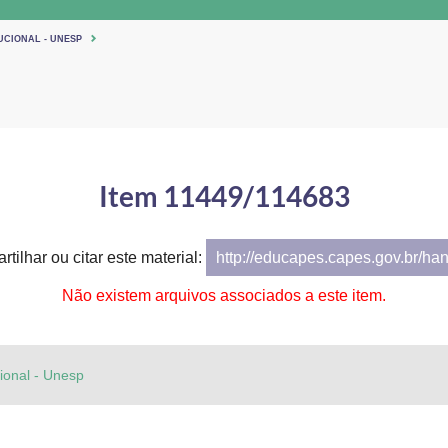
UCIONAL - UNESP
Item 11449/114683
tilhar ou citar este material:
http://educapes.capes.gov.br/ha
Não existem arquivos associados a este item.
cional - Unesp