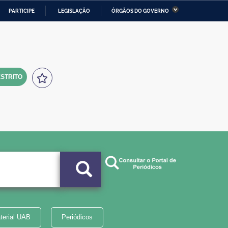
PARTICIPE
LEGISLAÇÃO
ÓRGÃOS DO GOVERNO
stério da Economia
Ministério da Infraestrutura
stério de Minas e Energia
Ministério da Ciência,
Tecnologia, Inovações e
Comunicações
STRITO
tério da Mulher, da Família
Secretaria-Geral
s Direitos Humanos
lto
terial UAB
Periódicos