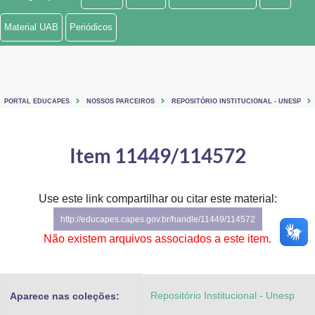
Ministério de Minas e Energia
Material UAB
Periódicos
Ministério da Ciência, Tecnologia, Inovações e Comunicações
Ministério do Meio Ambiente
PORTAL EDUCAPES
NOSSOS PARCEIROS
REPOSITÓRIO INSTITUCIONAL - UNESP
Ministério do Turismo
Ministério do Desenvolvimento Regional
Item 11449/114572
Controladoria-Geral da União
Use este link compartilhar ou citar este material:
Ministério da Mulher, da Família e dos Direitos Humanos
http://educapes.capes.gov.br/handle/11449/114572
Secretaria-Geral
Não existem arquivos associados a este item.
Secretaria de Governo
Repositório Institucional - Unesp
Aparece nas coleções:
Gabinete de Segurança Institucional