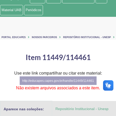
Ministério de Minas e Energia
Material UAB
Periódicos
Ministério da Ciência, Tecnologia, Inovações e Comunicações
Ministério do Meio Ambiente
PORTAL EDUCAPES
NOSSOS PARCEIROS
REPOSITÓRIO INSTITUCIONAL - UNESP
Ministério do Turismo
Ministério do Desenvolvimento Regional
Item 11449/114461
Controladoria-Geral da União
Use este link compartilhar ou citar este material:
Ministério da Mulher, da Família e dos Direitos Humanos
http://educapes.capes.gov.br/handle/11449/114461
Secretaria-Geral
Não existem arquivos associados a este item.
Secretaria de Governo
Repositório Institucional - Unesp
Aparece nas coleções:
Gabinete de Segurança Institucional