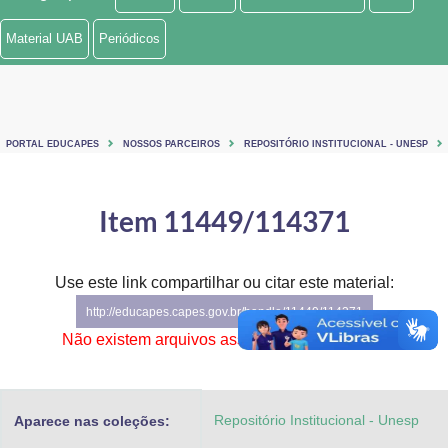
Ministério de Minas e Energia
Material UAB
Periódicos
Ministério da Ciência, Tecnologia, Inovações e Comunicações
Ministério do Meio Ambiente
PORTAL EDUCAPES
NOSSOS PARCEIROS
REPOSITÓRIO INSTITUCIONAL - UNESP
Ministério do Turismo
Ministério do Desenvolvimento Regional
Item 11449/114371
Controladoria-Geral da União
Use este link compartilhar ou citar este material:
Ministério da Mulher, da Família e dos Direitos Humanos
http://educapes.capes.gov.br/handle/11449/114371
Secretaria-Geral
Não existem arquivos associados a este item.
Secretaria de Governo
Repositório Institucional - Unesp
Aparece nas coleções:
Gabinete de Segurança Institucional