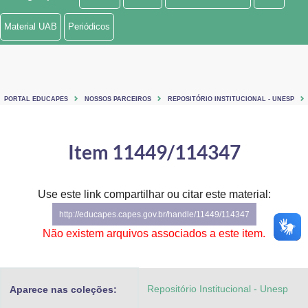
Ministério de Minas e Energia
Material UAB
Periódicos
Ministério da Ciência, Tecnologia, Inovações e Comunicações
Ministério do Meio Ambiente
PORTAL EDUCAPES
NOSSOS PARCEIROS
REPOSITÓRIO INSTITUCIONAL - UNESP
Ministério do Turismo
Ministério do Desenvolvimento Regional
Item 11449/114347
Controladoria-Geral da União
Use este link compartilhar ou citar este material:
Ministério da Mulher, da Família e dos Direitos Humanos
http://educapes.capes.gov.br/handle/11449/114347
Secretaria-Geral
Não existem arquivos associados a este item.
Secretaria de Governo
Repositório Institucional - Unesp
Aparece nas coleções:
Gabinete de Segurança Institucional