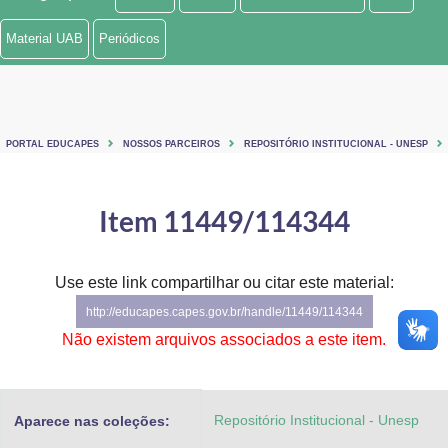
Ministério de Minas e Energia
Material UAB
Periódicos
Ministério da Ciência, Tecnologia, Inovações e Comunicações
Ministério do Meio Ambiente
PORTAL EDUCAPES
NOSSOS PARCEIROS
REPOSITÓRIO INSTITUCIONAL - UNESP
Ministério do Turismo
Ministério do Desenvolvimento Regional
Item 11449/114344
Controladoria-Geral da União
Use este link compartilhar ou citar este material:
Ministério da Mulher, da Família e dos Direitos Humanos
http://educapes.capes.gov.br/handle/11449/114344
Secretaria-Geral
Não existem arquivos associados a este item.
Secretaria de Governo
Repositório Institucional - Unesp
Aparece nas coleções:
Gabinete de Segurança Institucional