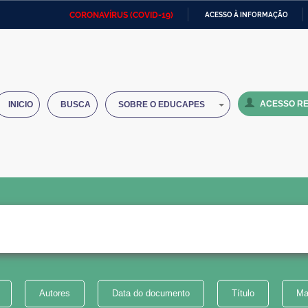
CORONAVÍRUS (COVID-19)
ACESSO À INFORMAÇÃO
Ministério da Defesa
Ministério das Relações
Mini
IR
Exteriores
PARA
O
Ministério da Cidadania
Ministério da Saúde
Mini
CONTEÚDO
ACESSO RE
INICIO
BUSCA
SOBRE O EDUCAPES
Ministério do Desenvolvimento
Controladoria-Geral da União
Minis
Regional
e do
Advocacia-Geral da União
Banco Central do Brasil
Plana
Autores
Data do documento
Título
Ma