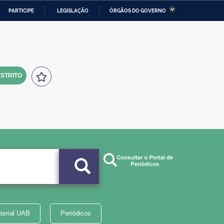
PARTICIPE
LEGISLAÇÃO
ÓRGÃOS DO GOVERNO
stério da Economia
Ministério da Infraestrutura
stério de Minas e Energia
Ministério da Ciência,
Tecnologia, Inovações e
Comunicações
STRITO
tério da Mulher, da Família
Secretaria-Geral
s Direitos Humanos
lto
terial UAB
Periódicos