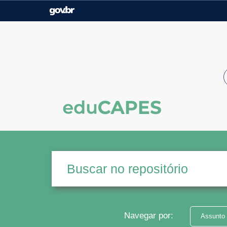
Casa Civil
Ministério da Justiça e
Segurança Pública
Ministério da Agricultura,
Ministério da Educação
Pecuária e Abastecimento
Ministério do Meio Ambiente
Ministério do Turismo
Secretaria de Governo
Gabinete de Segurança
Institucional
Navegar por:
Assunto