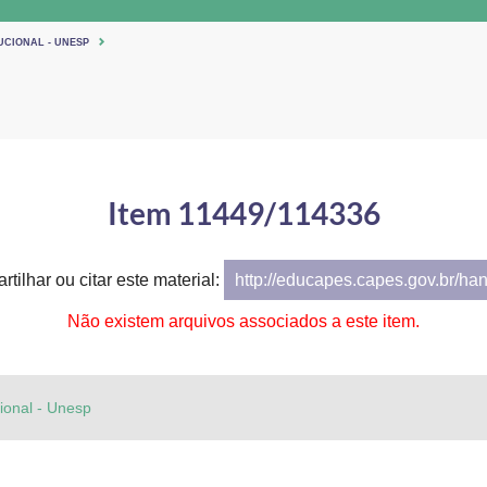
UCIONAL - UNESP
Item 11449/114336
tilhar ou citar este material:
http://educapes.capes.gov.br/ha
Não existem arquivos associados a este item.
cional - Unesp