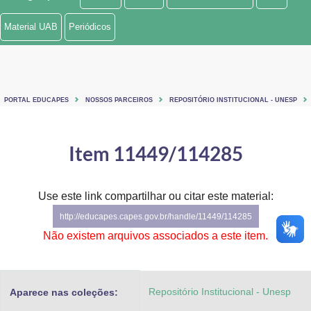
Ministério de Minas e Energia
Material UAB
Periódicos
Ministério da Ciência, Tecnologia, Inovações e Comunicações
Ministério do Meio Ambiente
PORTAL EDUCAPES
NOSSOS PARCEIROS
REPOSITÓRIO INSTITUCIONAL - UNESP
Ministério do Turismo
Ministério do Desenvolvimento Regional
Item 11449/114285
Controladoria-Geral da União
Use este link compartilhar ou citar este material:
Ministério da Mulher, da Família e dos Direitos Humanos
http://educapes.capes.gov.br/handle/11449/114285
Secretaria-Geral
Não existem arquivos associados a este item.
Secretaria de Governo
Repositório Institucional - Unesp
Aparece nas coleções:
Gabinete de Segurança Institucional