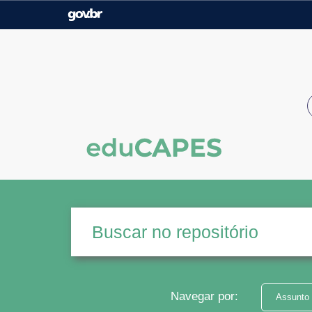
Casa Civil
Ministério da Justiça e
Segurança Pública
Ministério da Agricultura,
Ministério da Educação
Pecuária e Abastecimento
Ministério do Meio Ambiente
Ministério do Turismo
Secretaria de Governo
Gabinete de Segurança
Institucional
Navegar por:
Assunto