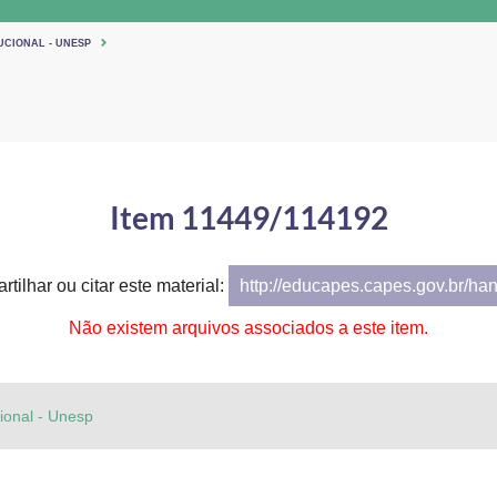
UCIONAL - UNESP
Item 11449/114192
tilhar ou citar este material:
http://educapes.capes.gov.br/ha
Não existem arquivos associados a este item.
cional - Unesp