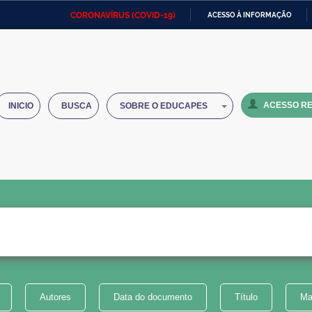
CORONAVÍRUS (COVID-19)
ACESSO À INFORMAÇÃO
Ministério da Defesa
Ministério das Relações
Mini
IR
Exteriores
PARA
O
Ministério da Cidadania
Ministério da Saúde
Mini
CONTEÚDO
ACESSO RE
INICIO
BUSCA
SOBRE O EDUCAPES
Ministério do Desenvolvimento
Controladoria-Geral da União
Minis
Regional
e do
Advocacia-Geral da União
Banco Central do Brasil
Plana
Autores
Data do documento
Título
Ma