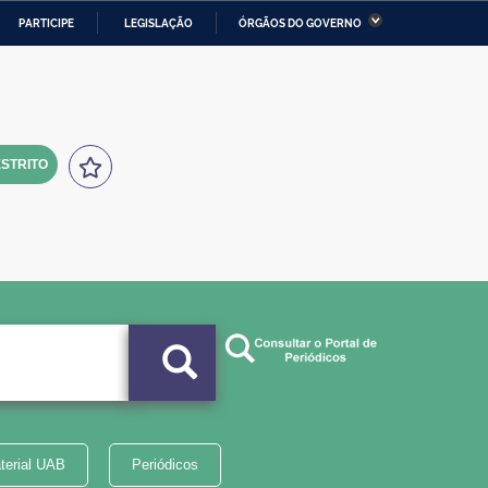
PARTICIPE
LEGISLAÇÃO
ÓRGÃOS DO GOVERNO
stério da Economia
Ministério da Infraestrutura
stério de Minas e Energia
Ministério da Ciência,
Tecnologia, Inovações e
Comunicações
STRITO
tério da Mulher, da Família
Secretaria-Geral
s Direitos Humanos
lto
terial UAB
Periódicos